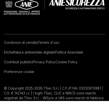
Condizioni di vendita
Termini d'uso
Etichettatura ambientale digitale
Politica Aziendale
Contributi pubblici
Privacy Policy
Cookie Policy
Preferenze cookie
© Copyright 2025-2026 TSec S.r.l. | C.F./P.IVA: 03332970981 |
C.S. € 142.143 i.v. | I loghi TSec, CLIC e MACS sono marchi
registrati da TSec S.r.l. - WSync e VAS sono marchi di fabbrica
di TSec S.r.l. | Magnasphere è un marchio registrato da
Magnasphere corp. | Inxpect è un marchio registrato da