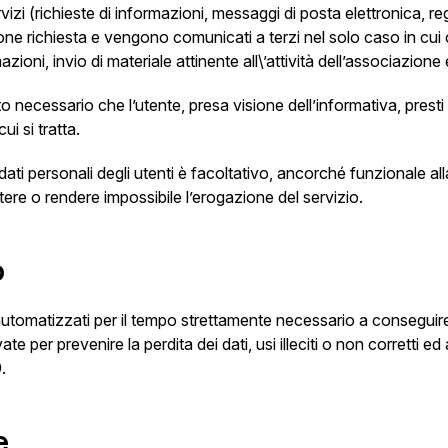
izi (richieste di informazioni, messaggi di posta elettronica, regi
azione richiesta e vengono comunicati a terzi nel solo caso in cui
zioni, invio di materiale attinente all\’attività dell’associazione 
o necessario che l’utente, presa visione dell’informativa, prest
ui si tratta.
dati personali degli utenti è facoltativo, ancorché funzionale all
re o rendere impossibile l’erogazione del servizio.
o
 automatizzati per il tempo strettamente necessario a conseguire g
 per prevenire la perdita dei dati, usi illeciti o non corretti e
.
e