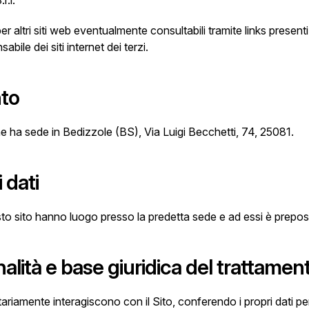
r.l.
 altri siti web eventualmente consultabili tramite links presenti 
ile dei siti internet dei terzi.
nto
che ha sede in Bedizzole (BS), Via Luigi Becchetti, 74, 25081.
 dati
sto sito hanno luogo presso la predetta sede e ad essi è prepost
finalità e base giuridica del trattamen
lontariamente interagiscono con il Sito, conferendo i propri dati