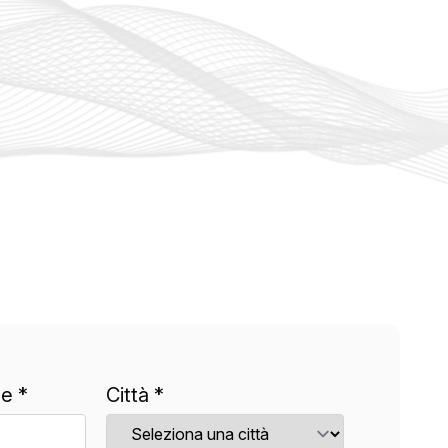
e *
Città *